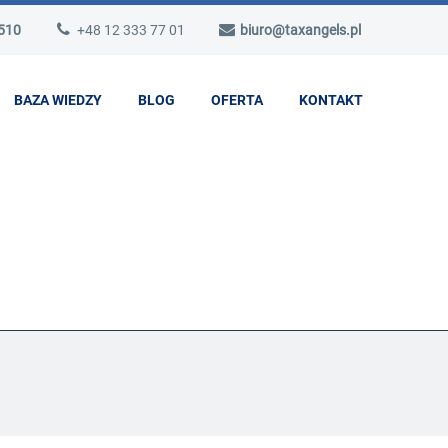
 510
+48 12 333 77 01
biuro@taxangels.pl
BAZA WIEDZY
BLOG
OFERTA
KONTAKT