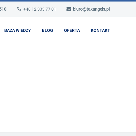
 510
+48 12 333 77 01
biuro@taxangels.pl
BAZA WIEDZY
BLOG
OFERTA
KONTAKT