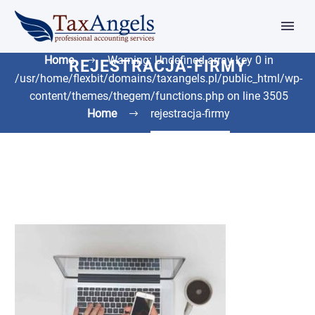
Home
Warning: Undefined array key 0 in
REJESTRACJA-FIRMY
/usr/home/flexbit/domains/taxangels.pl/public_html/wp-
content/themes/thegem/functions.php on line 3505
Home
rejestracja-firmy