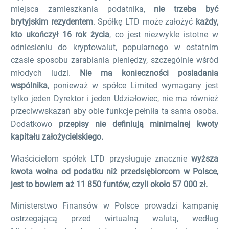
miejsca zamieszkania podatnika,
nie trzeba być
brytyjskim rezydentem
. Spółkę LTD może założyć
każdy,
kto ukończył 16 rok życia
, co jest niezwykle istotne w
odniesieniu do kryptowalut, popularnego w ostatnim
czasie sposobu zarabiania pieniędzy, szczególnie wśród
młodych ludzi.
Nie ma konieczności posiadania
wspólnika
, ponieważ w spółce Limited wymagany jest
tylko jeden Dyrektor i jeden Udziałowiec, nie ma również
przeciwwskazań aby obie funkcje pełniła ta sama osoba.
Dodatkowo
przepisy nie definiują minimalnej kwoty
kapitału założycielskiego.
Właścicielom spółek LTD przysługuje znacznie
wyższa
kwota wolna od podatku niż przedsiębiorcom w Polsce,
jest to bowiem aż 11 850 funtów, czyli około 57 000 zł.
Ministerstwo Finansów w Polsce prowadzi kampanię
ostrzegającą przed wirtualną walutą, według