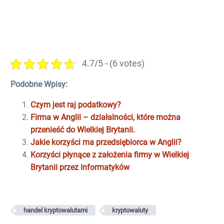
Brytanii
Jak legalnie pracować w UK po Brexicie?
Czy można mieć firmę w Polsce i zagranicą?
4.7/5 - (6 votes)
Podobne Wpisy:
Czym jest raj podatkowy?
Firma w Anglii – działalności, które można
przenieść do Wielkiej Brytanii.
Jakie korzyści ma przedsiębiorca w Anglii?
Korzyści płynące z założenia firmy w Wielkiej
Brytanii przez informatyków
handel kryptowalutami
kryptowaluty