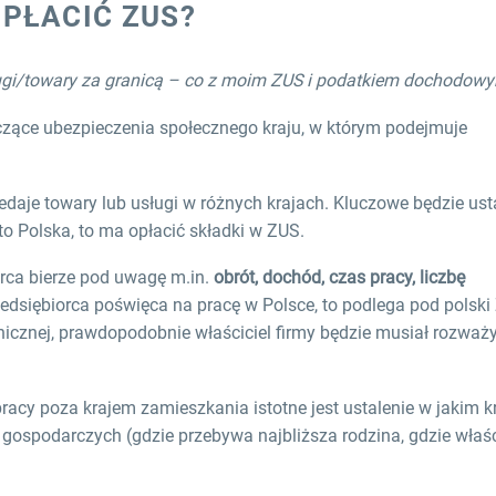
PŁACIĆ ZUS?
ługi/towary za granicą – co z moim ZUS i podatkiem dochodow
czące ubezpieczenia społecznego kraju, w którym podejmuje
zedaje towary lub usługi w różnych krajach. Kluczowe będzie usta
to Polska, to ma opłacić składki w ZUS.
orca bierze pod uwagę m.in.
obrót, dochód, czas pracy, liczbę
rzedsiębiorca poświęca na pracę w Polsce, to podlega pod polski
nicznej, prawdopodobnie właściciel firmy będzie musiał rozważy
racy poza krajem zamieszkania istotne jest ustalenie w jakim k
 gospodarczych (gdzie przebywa najbliższa rodzina, gdzie właśc