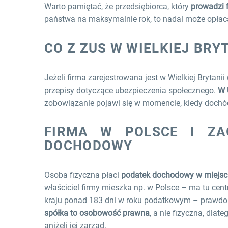
Warto pamiętać, że przedsiębiorca, który
prowadzi 
państwa na maksymalnie rok, to nadal może opłac
CO Z ZUS W WIELKIEJ BRYT
Jeżeli firma zarejestrowana jest w Wielkiej Brytanii
przepisy dotyczące ubezpieczenia społecznego.
W 
zobowiązanie pojawi się w momencie, kiedy dochód 
FIRMA W POLSCE I ZA
DOCHODOWY
Osoba fizyczna płaci
podatek dochodowy w miejsc
właściciel firmy mieszka np. w Polsce – ma tu cen
kraju ponad 183 dni w roku podatkowym – prawdop
spółka to osobowość prawna
, a nie fizyczna, dla
aniżeli jej zarząd.