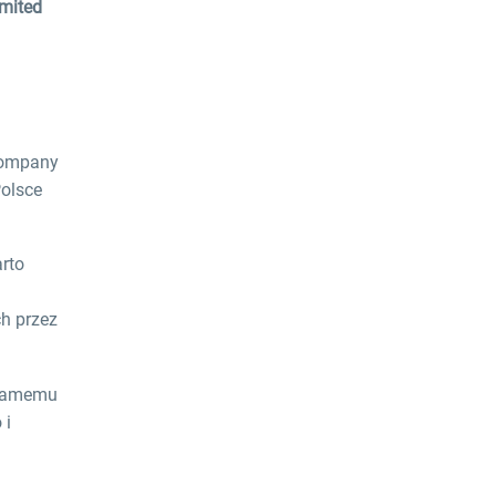
imited
 Company
Polsce
arto
ch przez
 samemu
 i