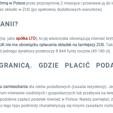
firmę w Polsce
przez przynajmniej 2 miesiące i przeniesie ją do 
ać składki w ZUS (po spełnieniu dodatkowych warunków).
ANII?
 (np. jako
spółka LTD
), to jej właściciela obowiązują również bryt
UK nie ma obowiązku opłacania składek na tamtejszy ZUS
. Tak
jednego dyrektora przekroczy 8 844 funty rocznie (49 180 zł).
GRANICĄ. GDZIE PŁACIĆ POD
u zamieszkania
dla celów podatkowych (zasada rezydencji). Je
trum interesów osobistych i gospodarczych lub przebywa na ter
odobnie zapłaci podatek również w Polsce. Należy pamiętać, 
tego tego typu podmioty charakteryzują się innymi zasadami rozli