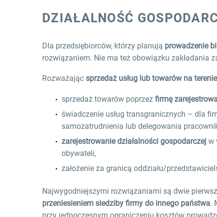
DZIAŁALNOŚĆ GOSPODARC
Dla przedsiębiorców, którzy planują
prowadzenie bi
rozwiązaniem. Nie ma też obowiązku zakładania zagr
Rozważając
sprzedaż usług lub towarów na tereni
sprzedaż towarów poprzez
firmę zarejestrow
świadczenie usług transgranicznych – dla f
samozatrudnienia lub delegowania pracownik
zarejestrowanie działalności gospodarczej
w 
obywateli,
założenie za granicą oddziału/przedstawiciels
Najwygodniejszymi rozwiązaniami są dwie pierwsz
przeniesieniem siedziby firmy do innego państwa
.
przy jednoczesnym ograniczeniu kosztów prowadzeni