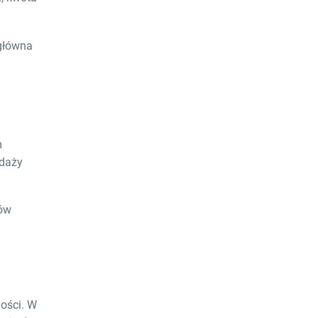
Polsce i zagranicą?
 główna
m
edaży
tów
ności. W