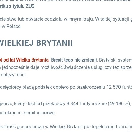
tku z tytułu ZUS
.
ielstwa lub otwarcie oddziału w innym kraju. W takiej sytuacji
 w Polsce.
IELKIEJ BRYTANII
t od lat Wielka Brytania
.
Brexit tego nie zmienił
. Brytyjski syste
, a jednocześnie daje możliwość świadczenia usług, czy też sprz
należy m.in.:
dsiębiorcy płacą podatek dopiero po przekroczeniu 12 570 fun
łacić, kiedy dochód przekroczy 8 844 funty rocznie (49 180 zł),
urokracja i stabilne prawo.
ałalność gospodarczą w Wielkiej Brytanii po dopełnieniu formal