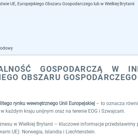
stwie UE, Europejskiego Obszaru Gospodarczego lub w Wielkiej Brytanii
chodowy
ALNOŚĆ́ GOSPODARCZĄ W I
KIEGO OBSZARU GOSPODARCZEGO
litego rynku wewnętrznego Unii Europejskiej
– to oznacza równ
w każdym kraju unijnym oraz na terenie EOG i Szwajcarii.
nesu w Wielkiej Brytanii – kluczowe informacje przedstawimy p
mi UE): Norwegia, Islandia i Liechtenstein.