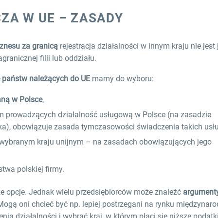
ZA W UE – ZASADY
znesu za granicą
rejestracja działalności w innym kraju nie jes
anicznej filii lub oddziału.
e państw należących do UE
mamy do wyboru:
aną w Polsce
,
irm prowadzących działalność usługową w Polsce (na zasadzie
a), obowiązuje zasada tymczasowości świadczenia takich usłu
wybranym kraju unijnym – na zasadach obowiązujących jego
twa polskiej firmy.
e opcje. Jednak wielu przedsiębiorców może znaleźć
argument
 Mogą oni chcieć być np. lepiej postrzegani na rynku międzyna
a działalności i wybrać kraj, w którym płaci się niższe podatk