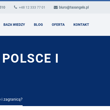
 510
+48 12 333 77 01
biuro@taxangels.pl
BAZA WIEDZY
BLOG
OFERTA
KONTAKT
 POLSCE I
 i zagranicą?