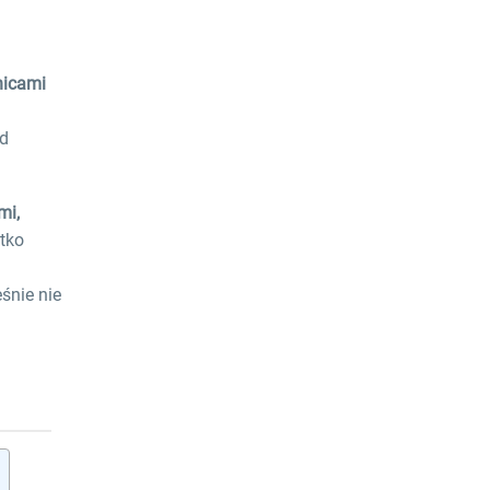
nicami
d
mi,
tko
Chcesz zarejestrować
firmę w UK?
śnie nie
Masz pytania?
h
ZAPYTAJ EKSPERTA