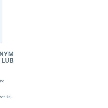
NAJNOWSZE WPISY
Nowy rok podatkowy w
UK 2026/2027 - Co się
zmienia, a co pozostaje
bez zmian?
16 kwietnia 2026
NNYM
 LUB
Jakie rodzaje rozliczeń
VAT obowiązują w
Wielkiej Brytanii?
ież
4 stycznia 2026
Obowiązkowa
oniżej.
weryfikacja w
Companies House –