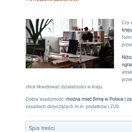
Czy 
kraju
form
prze
Niżs
ogra
atra
prze
chce likwidować działalności w kraju.
Dobra wiadomość:
można mieć firmę w Polsce i za
zasadach dotyczących m.in. podatków i ZUS.
Spis treści