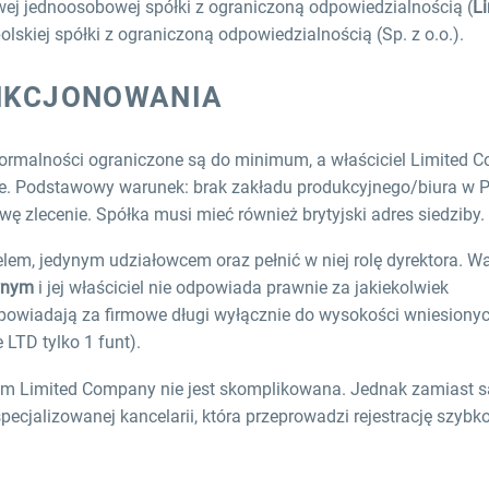
wej jednoosobowej spółki z ograniczoną odpowiedzialnością (
L
olskiej spółki z ograniczoną odpowiedzialnością (Sp. z o.o.).
UNKCJONOWANIA
Formalności ograniczone są do minimum, a właściciel Limited
ce. Podstawowy warunek: brak zakładu produkcyjnego/biura w 
 zlecenie. Spółka musi mieć również brytyjski adres siedziby.
elem, jedynym udziałowcem oraz pełnić w niej rolę dyrektora. W
wnym
i jej właściciel nie odpowiada prawnie za jakiekolwiek
dpowiadają za firmowe długi wyłącznie do wysokości wniesiony
LTD tylko 1 funt).
m Limited Company nie jest skomplikowana. Jednak zamiast
cjalizowanej kancelarii, która przeprowadzi rejestrację szybko