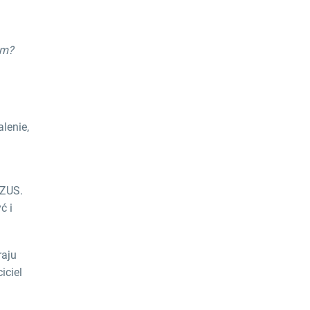
ym?
lenie,
 ZUS.
ć i
raju
iciel