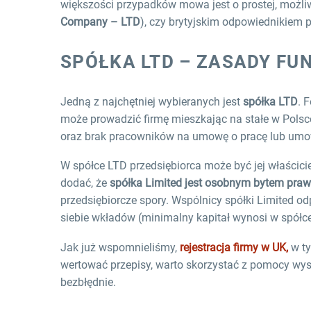
większości przypadków mowa jest o prostej, możli
Company – LTD
), czy brytyjskim odpowiednikiem p
SPÓŁKA LTD – ZASADY F
Jedną z najchętniej wybieranych jest
spółka LTD
. 
może prowadzić firmę mieszkając na stałe w Pols
oraz brak pracowników na umowę o pracę lub umowę
W spółce LTD przedsiębiorca może być jej właścici
dodać, że
spółka Limited jest osobnym bytem pra
przedsiębiorcze spory. Wspólnicy spółki Limited o
siebie wkładów (minimalny kapitał wynosi w spółce 
Jak już wspomnieliśmy,
rejestracja firmy w UK,
w ty
wertować przepisy, warto skorzystać z pomocy wyspe
bezbłędnie.