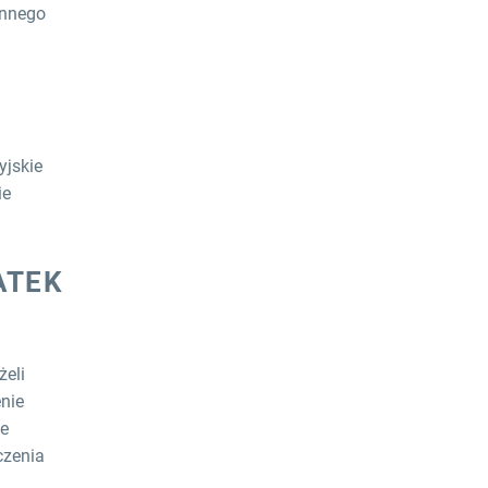
innego
yjskie
ie
ATEK
żeli
enie
że
czenia