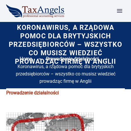
KORONAWIRUS, A RZĄDOWA
POMOC DLA BRYTYJSKICH
PRZEDSIĘBIORCÓW – WSZYSTKO
CO MUSISZ WIEDZIEĆ
Home
Prowadzenie działalności
PROWADZĄC FIRMĘ W ANGLII
Koronawirus, a rządowa pomoc dla brytyjskich
przedsiębiorców – wszystko co musisz wiedzieć
prowadząc firmę w Anglii
Prowadzenie działalności